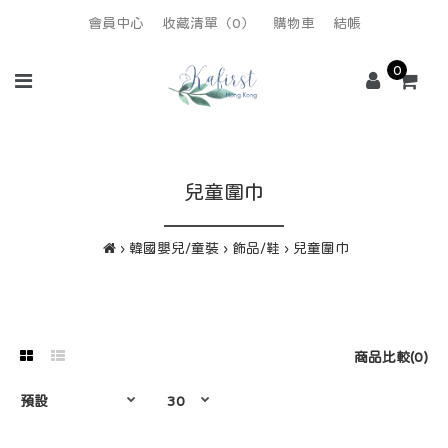
會員中心
收藏清單（0）
購物車
結帳
0
兒童圍巾
韓國嬰兒/童裝
飾品/鞋
兒童圍巾
商品比較(0)