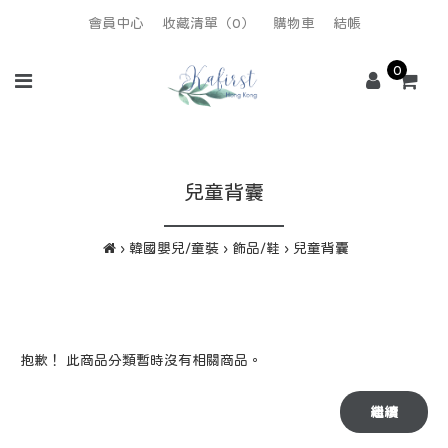
會員中心
收藏清單（0）
購物車
結帳
0
兒童背囊
韓國嬰兒/童裝
飾品/鞋
兒童背囊
抱歉！ 此商品分類暫時沒有相關商品。
繼續