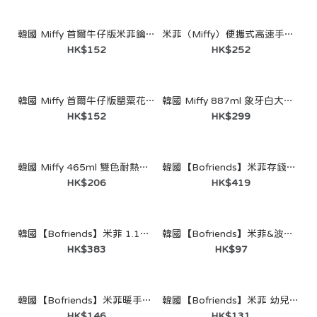
HK$199
韓國 Miffy 首爾牛仔版米菲鑰匙扣
米菲（Miffy）便攜式高速手持風扇（BLDC 航空馬達）
HK$152
HK$252
韓國 Miffy 首爾牛仔版罌粟花鑰匙圈
韓國 Miffy 887ml 象牙白大容量不鏽鋼保溫杯（正版授權）（附迷你杯吊飾）
HK$152
HK$299
韓國 Miffy 465ml 雙色耐熱玻璃杯（正版授權）
韓國【Bofriends】米菲存錢筒氛圍燈｜語音識別功能｜正版授權
HK$206
HK$419
韓國【Bofriends】米菲 1.18L 大容量不鏽鋼隨行杯｜正版授權
韓國【Bofriends】米菲&波里斯 衛生海綿｜正版授權
HK$383
HK$97
韓國【Bofriends】米菲暖手寶熱敷包｜正版授權
韓國【Bofriends】米菲 幼兒副食品蒸煮器｜矽膠微波餐具｜正版授權
HK$146
HK$131