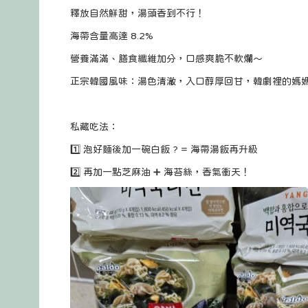
釋放自然鮮甜，湯頭香到不行！
海帶含量高達 8.2%
營養滿滿、膳食纖維加分，口感爽脆不軟爛～
正宗韓國風味：湯色清澈，入口醇厚回甘，韓劇裡的媽
私藏吃法：
1️⃣ 泡好麵後加一碗白飯 ? = 海帶湯飯再升級
2️⃣ 再加一點芝麻油 ➕ 海苔絲，香氣衝天！