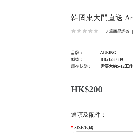
韓國東大門直送 Are
0 筆商品評論
品牌：
AREING
型號：
DD51230339
庫存狀態：
需要大約5-12工作
HK$200
選項及配件：
SIZE/尺碼